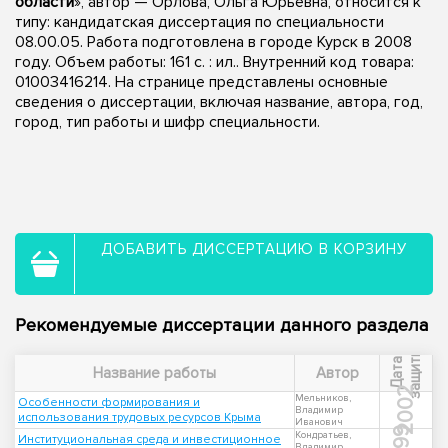
области
», автор — Орлова, Ольга Юрьевна, относится к
типу: кандидатская диссертация по специальности
08.00.05. Работа подготовлена в городе Курск в 2008
году. Объем работы: 161 с. : ил.. Внутренний код товара:
01003416214. На странице представлены основные
сведения о диссертации, включая название, автора, год,
город, тип работы и шифр специальности.
ДОБАВИТЬ ДИССЕРТАЦИЮ В КОРЗИНУ
Рекомендуемые диссертации данного раздела
ы
Д
а
т
а
з
а
щ
и
т
Название работы
Автор
2002
Мельников,
Особенности формирования и
Владимир
использования трудовых ресурсов Крыма
Иванович
1999
Кондратьев,
Институциональная среда и инвестиционное
Владимир