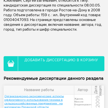
Юкилевич, Сергей Евгеньевич, относится к типу:
кандидатская диссертация по специальности 08.00.05.
Работа подготовлена в городе Ростов-на-Дону в 2008
году. Объем работы: 159 с. : ил.. Внутренний код товара:
01004047093. На странице представлены основные
сведения о диссертации, включая название, автора, год,
город, тип работы и шифр специальности.
ДОБАВИТЬ ДИССЕРТАЦИЮ В КОРЗИНУ
Рекомендуемые диссертации данного раздела
ы
Д
а
т
а
з
а
щ
и
т
Название работы
Автор
Организационно-экономические аспекты
2009
Жданов,
эффективного использования техники в
Максим
сельскохозяйственных предприятиях : на
Владимирович
материалах Рязанской области