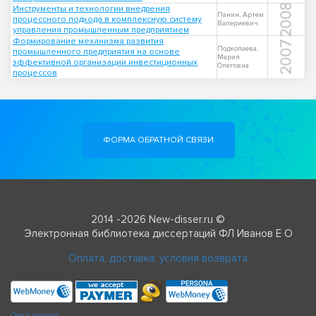
2008
Инструменты и технологии внедрения
Панин, Артем
процессного подхода в комплексную систему
Валериевич
управления промышленным предприятием
Формирование механизма развития
2007
Подкопаева,
промышленного предприятия на основе
Мария
эффективной организации инвестиционных
Олеговна
процессов
ФОРМА ОБРАТНОЙ СВЯЗИ
2014 -2026 New-disser.ru ©
Электронная библиотека диссертаций ФЛ Иванов Е О
Оплата, доставка, условия возврата
Check passport