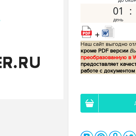
до око
01
+
Наш сайт выгодно отл
кроме PDF версии
Вы
преобразованную в 
предоставляет качес
работе с документом