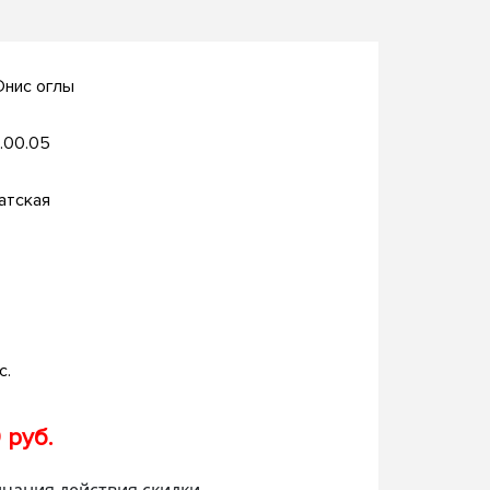
Юнис оглы
.00.05
атская
с.
 руб.