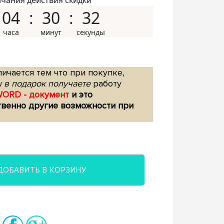
нчания действия скидки
04
30
31
ичается тем что при покупке,
 в подарок получаете
работу
WORD - документ
и это
твенно другие возможности при
ДОБАВИТЬ В КОРЗИНУ