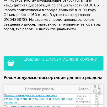
— Пираков, Рустам Музафарович, относится к типу:
кандидатская диссертация по специальности 08.00.05.
Работа подготовлена в городе Душанбе в 2009 году.
Объем работы: 160 с. : ил.. Внутренний код товара:
01004368738. На странице представлены основные
сведения о диссертации, включая название, автора, год,
город, тип работы и шифр специальности.
ДОБАВИТЬ ДИССЕРТАЦИЮ В КОРЗИНУ
Рекомендуемые диссертации данного раздела
ы
Д
а
т
а
з
а
щ
и
т
Название работы
Автор
2005
Развитие методики оценки и анализа
Таранина,
эффективности инновационно-инвестиционных
Ольга
Викторовна
проектов
Теоретические и методические основы