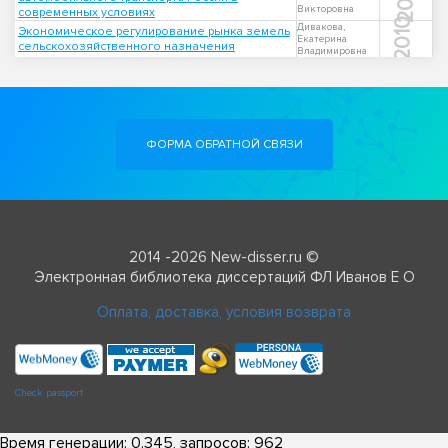
Викторовна
современных условиях
2010
Дивакова,
Экономическое регулирование рынка земель
Екатерина
сельскохозяйственного назначения
Владимировна
ФОРМА ОБРАТНОЙ СВЯЗИ
2014 -2026 New-disser.ru ©
Электронная библиотека диссертаций ФЛ Иванов Е О
Оплата, доставка, условия возврата
Check passport
Время генерации: 0.345, запросов: 962