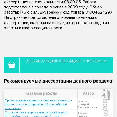
диссертация по специальности 08.00.05. Работа
подготовлена в городе Москва в 2009 году. Объем
работы: 176 с. : ил.. Внутренний код товара: 01004624297.
На странице представлены основные сведения о
диссертации, включая название, автора, год, город, тип
работы и шифр специальности.
ДОБАВИТЬ ДИССЕРТАЦИЮ В КОРЗИНУ
Рекомендуемые диссертации данного раздела
ы
Д
а
т
а
з
а
щ
и
т
Название работы
Автор
Проектирование институтов регионального
2013
Тарасов,
рынка земли в современной российской
Дмитрий
Александрович
экономике
2003
Системы инвестирования пассажирского
Акимова,
автомобильного транспорта России в
Татьяна