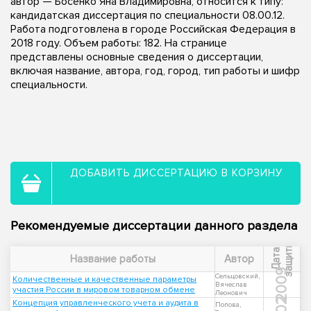
автор — Босенко Яна Владимировна, относится к типу:
кандидатская диссертация по специальности 08.00.12.
Работа подготовлена в городе Российская Федерация в
2018 году. Объем работы: 182. На странице
представлены основные сведения о диссертации,
включая название, автора, год, город, тип работы и шифр
специальности.
ДОБАВИТЬ ДИССЕРТАЦИЮ В КОРЗИНУ
Рекомендуемые диссертации данного раздела
ы
Д
а
т
а
з
а
щ
и
т
Название работы
Автор
2009
Сельцовский,
Количественные и качественные параметры
Вячеслав
участия России в мировом товарном обмене
Леонович
Концепция управленческого учета и аудита в
Попова,