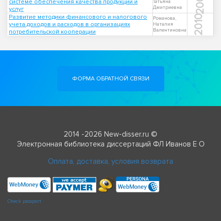
2002
системе обеспечения качества продукции и
Татьяна
Дмитриевна
услуг
Развитие методики финансового и налогового
2010
Романова,
учета доходов и расходов в организациях
Наталия
Валентиновна
потребительской кооперации
ФОРМА ОБРАТНОЙ СВЯЗИ
2014 -2026 New-disser.ru ©
Электронная библиотека диссертаций ФЛ Иванов Е О
Оплата, доставка, условия возврата
Check passport