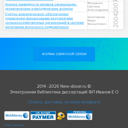
2007
Макаренко,
Анализ ликвидности активов организации :
Светлана
теоретические и методические аспекты
Александровна
Учётно-аналитическое обеспечение
2004
Залалтдинов,
управления финансовыми результатами
Марат
сельскохозяйственных организаций в системе
Миннуллович
интеграции молочного подкомплекса
ФОРМА ОБРАТНОЙ СВЯЗИ
2014 -2026 New-disser.ru ©
Электронная библиотека диссертаций ФЛ Иванов Е О
Оплата, доставка, условия возврата
Check passport