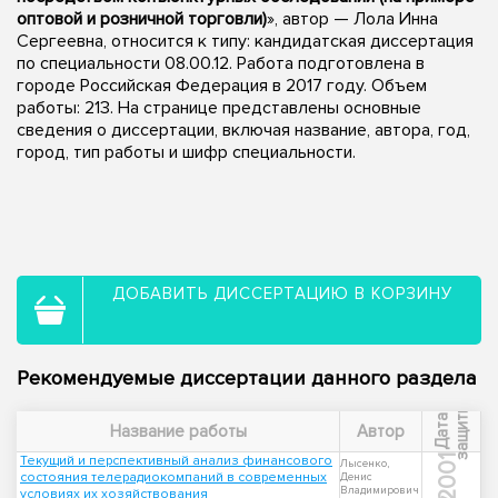
оптовой и розничной торговли)
», автор — Лола Инна
Сергеевна, относится к типу: кандидатская диссертация
по специальности 08.00.12. Работа подготовлена в
городе Российская Федерация в 2017 году. Объем
работы: 213. На странице представлены основные
сведения о диссертации, включая название, автора, год,
город, тип работы и шифр специальности.
ДОБАВИТЬ ДИССЕРТАЦИЮ В КОРЗИНУ
Рекомендуемые диссертации данного раздела
ы
Д
а
т
а
з
а
щ
и
т
Название работы
Автор
Текущий и перспективный анализ финансового
2001
Лысенко,
состояния телерадиокомпаний в современных
Денис
Владимирович
условиях их хозяйствования