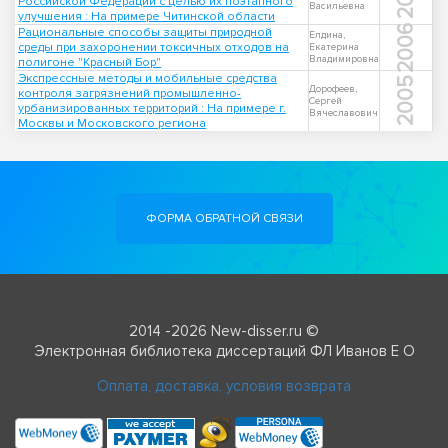
Российской Федерации с целью их поэтапного
Васильевна
улучшения : На примере Читинской области
2006
Рациональные способы защиты природной
Елдина,
среды при захоронении токсичных отходов на
Екатерина
Владимировна
полигоне "Красный Бор"
Экспрессные методы и мобильные средства
2005
Дорофеев,
контроля загрязнений промышленно-
Сергей
урбанизированных территорий : На примере г.
Вячеславович
Москвы и Московского региона
ФОРМА ОБРАТНОЙ СВЯЗИ
2014 -2026 New-disser.ru ©
Электронная библиотека диссертаций ФЛ Иванов Е О
Оплата, доставка, условия возврата