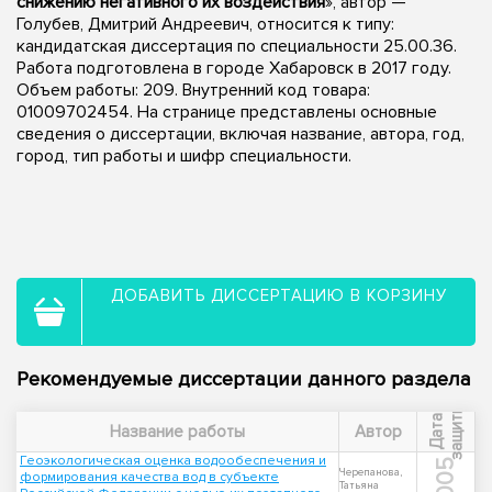
снижению негативного их воздействия
», автор —
Голубев, Дмитрий Андреевич, относится к типу:
кандидатская диссертация по специальности 25.00.36.
Работа подготовлена в городе Хабаровск в 2017 году.
Объем работы: 209. Внутренний код товара:
01009702454. На странице представлены основные
сведения о диссертации, включая название, автора, год,
город, тип работы и шифр специальности.
ДОБАВИТЬ ДИССЕРТАЦИЮ В КОРЗИНУ
Рекомендуемые диссертации данного раздела
ы
Д
а
т
а
з
а
щ
и
т
Название работы
Автор
Геоэкологическая оценка водообеспечения и
2005
Черепанова,
формирования качества вод в субъекте
Татьяна