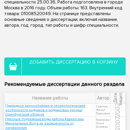
специальности 25.00.36. Работа подготовлена в городе
Москва в 2016 году. Объем работы: 163. Внутренний код
товара: 01008520049. На странице представлены
основные сведения о диссертации, включая название,
автора, год, город, тип работы и шифр специальности.
ДОБАВИТЬ ДИССЕРТАЦИЮ В КОРЗИНУ
Рекомендуемые диссертации данного раздела
ы
Д
а
т
а
з
а
щ
и
т
Название работы
Автор
2002
Природное разнообразие и геоэкологические
Сивохип,
особенности родников и родниковых урочищ
Жанна
Тарасовна
Оренбургской области
2007
Пресные подземные воды района Кавказских
Каримова,
Минеральных Вод и их защищенность от
Ольга
Алиевна
загрязнения