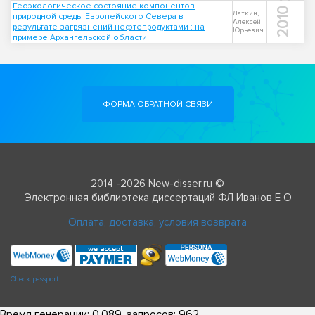
Геоэкологическое состояние компонентов
2010
Латкин,
природной среды Европейского Севера в
Алексей
результате загрязнений нефтепродуктами : на
Юрьевич
примере Архангельской области
ФОРМА ОБРАТНОЙ СВЯЗИ
2014 -2026 New-disser.ru ©
Электронная библиотека диссертаций ФЛ Иванов Е О
Оплата, доставка, условия возврата
Check passport
Время генерации: 0.089, запросов: 962