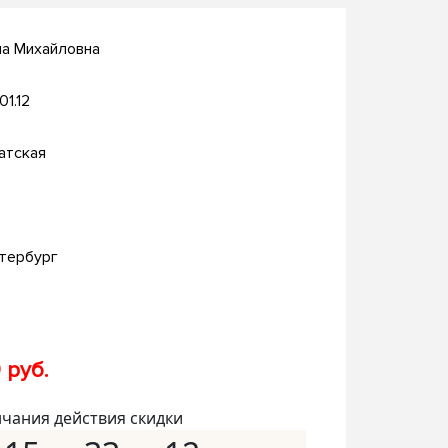
на Михайловна
01.12
атская
тербург
 руб.
нчания действия скидки