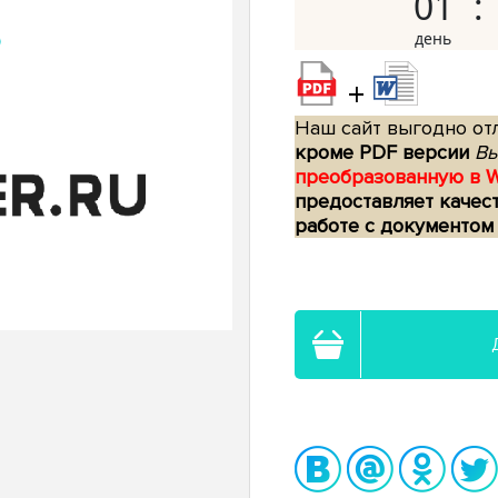
01
+
Наш сайт выгодно отл
кроме PDF версии
Вы
преобразованную в 
предоставляет качес
работе с документом