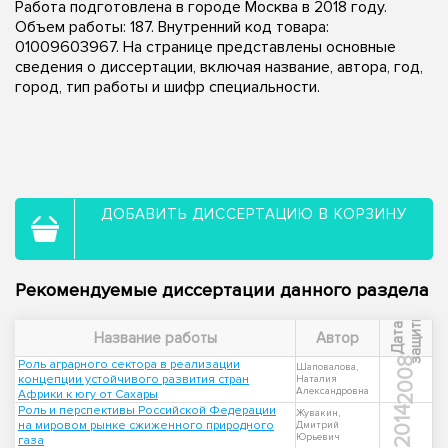
Работа подготовлена в городе Москва в 2018 году.
Объем работы: 187. Внутренний код товара:
01009603967. На странице представлены основные
сведения о диссертации, включая название, автора, год,
город, тип работы и шифр специальности.
ДОБАВИТЬ ДИССЕРТАЦИЮ В КОРЗИНУ
Рекомендуемые диссертации данного раздела
ы
Д
а
т
а
з
а
щ
и
т
Название работы
Автор
2008
Роль аграрного сектора в реализации
Шаповалова,
концепции устойчивого развития стран
Наталия
Александровна
Африки к югу от Сахары
Роль и перспективы Российской Федерации
2014
Жувакин,
на мировом рынке сжиженного природного
Дмитрий
Юрьевич
газа