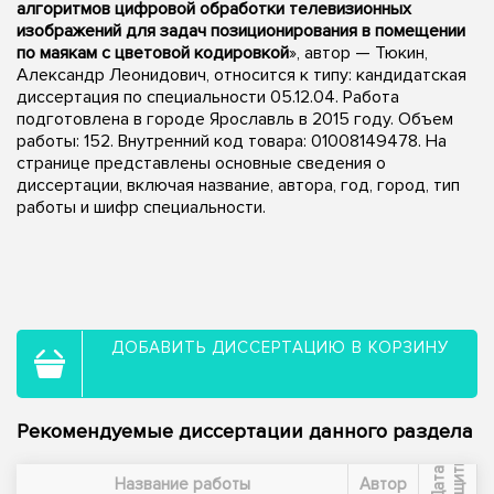
алгоритмов цифровой обработки телевизионных
изображений для задач позиционирования в помещении
по маякам с цветовой кодировкой
», автор — Тюкин,
Александр Леонидович, относится к типу: кандидатская
диссертация по специальности 05.12.04. Работа
подготовлена в городе Ярославль в 2015 году. Объем
работы: 152. Внутренний код товара: 01008149478. На
странице представлены основные сведения о
диссертации, включая название, автора, год, город, тип
работы и шифр специальности.
ДОБАВИТЬ ДИССЕРТАЦИЮ В КОРЗИНУ
Рекомендуемые диссертации данного раздела
ы
Д
а
т
а
з
а
щ
и
т
Название работы
Автор