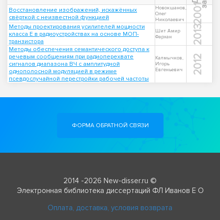
2001
Новокшанов,
Восстановление изображений, искажённых
Олег
свёрткой с неизвестной функцией
Николаевич
Методы проектирования усилителей мощности
2013
Шит Амир
класса E в радиоустройствах на основе МОП-
Фархан
транзистора
Методы обеспечения семантического доступа к
речевым сообщениям при радиоперехвате
2012
Калмычков,
сигналов диапазона ВЧ с амплитудной
Игорь
Евгеньевич
однополосной модуляцией в режиме
псевдослучайной перестройки рабочей частоты
ФОРМА ОБРАТНОЙ СВЯЗИ
2014 -2026 New-disser.ru ©
Электронная библиотека диссертаций ФЛ Иванов Е О
Оплата, доставка, условия возврата