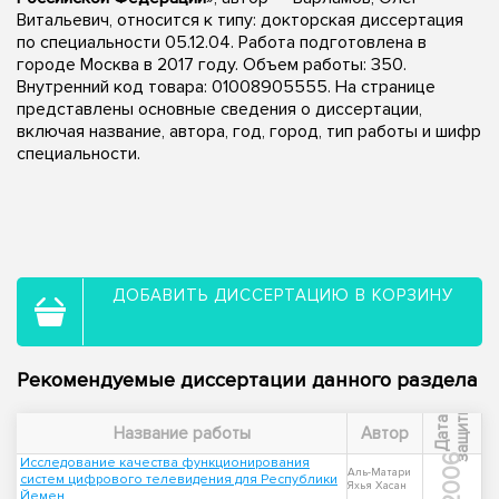
Витальевич, относится к типу: докторская диссертация
по специальности 05.12.04. Работа подготовлена в
городе Москва в 2017 году. Объем работы: 350.
Внутренний код товара: 01008905555. На странице
представлены основные сведения о диссертации,
включая название, автора, год, город, тип работы и шифр
специальности.
ДОБАВИТЬ ДИССЕРТАЦИЮ В КОРЗИНУ
Рекомендуемые диссертации данного раздела
ы
Д
а
т
а
з
а
щ
и
т
Название работы
Автор
2006
Исследование качества функционирования
Аль-Матари
систем цифрового телевидения для Республики
Яхья Хасан
Йемен