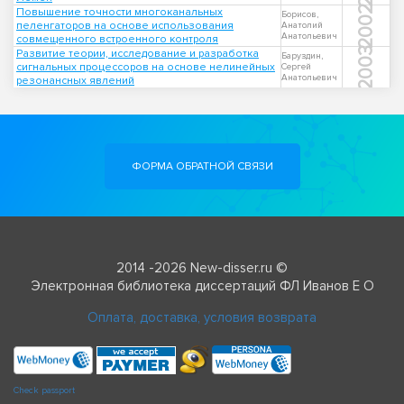
2002
Повышение точности многоканальных
Борисов,
пеленгаторов на основе использования
Анатолий
Анатольевич
совмещенного встроенного контроля
2003
Развитие теории, исследование и разработка
Баруздин,
сигнальных процессоров на основе нелинейных
Сергей
Анатольевич
резонансных явлений
ФОРМА ОБРАТНОЙ СВЯЗИ
2014 -2026 New-disser.ru ©
Электронная библиотека диссертаций ФЛ Иванов Е О
Оплата, доставка, условия возврата
Check passport