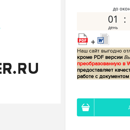
до око
01
+
Наш сайт выгодно отл
кроме PDF версии
Вы
преобразованную в 
предоставляет качес
работе с документом