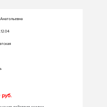
 Анатольевна
.12.04
атская
ь
 руб.