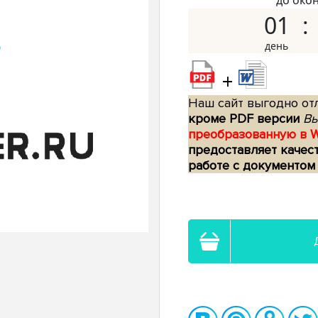
до око
01
+
Наш сайт выгодно отл
кроме PDF версии
Вы
преобразованную в 
предоставляет качес
работе с документом