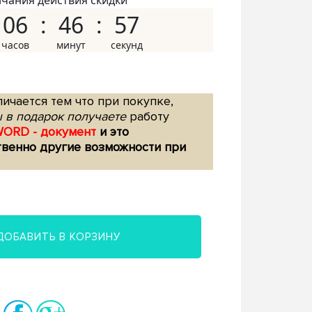
нчания действия скидки
06
46
56
ичается тем что при покупке,
 в подарок получаете
работу
WORD - документ
и это
твенно другие возможности при
ДОБАВИТЬ В КОРЗИНУ