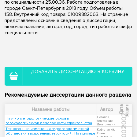
по специальности 25.00.36. Работа подготовлена в
городе Санкт-Петербург в 2018 году. Объем работы:
158. Внутренний код товара: 01009882063. На странице
представлены основные сведения о диссертации,
включая название, автора, год, город, тип работы и шифр
специальности.
ДОБАВИТЬ ДИССЕРТАЦИЮ В КОРЗИНУ
Рекомендуемые диссертации данного раздела
ы
Д
а
т
а
з
а
щ
и
т
Название работы
Автор
2002
Потапов,
Научно-методологические основы
Александр
геоэкологической безопасности строительства
Дмитриевич
2002
Техногенные изменения гидрогеологической
Кафтанатий,
обстановки застроенных территорий : На примере
Елена