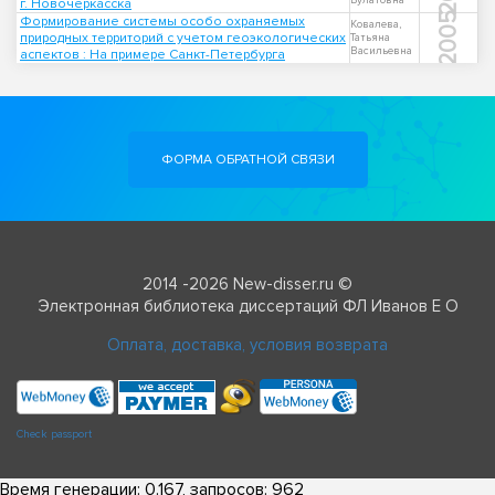
Булатовна
г. Новочеркасска
2005
Формирование системы особо охраняемых
Ковалева,
природных территорий с учетом геоэкологических
Татьяна
Васильевна
аспектов : На примере Санкт-Петербурга
ФОРМА ОБРАТНОЙ СВЯЗИ
2014 -2026 New-disser.ru ©
Электронная библиотека диссертаций ФЛ Иванов Е О
Оплата, доставка, условия возврата
Check passport
Время генерации: 0.167, запросов: 962