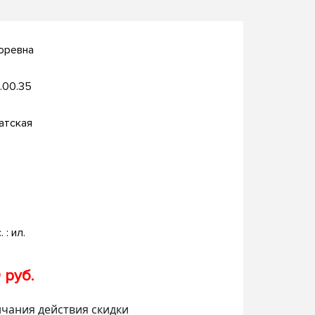
оревна
.00.35
атская
. : ил.
 руб.
нчания действия скидки