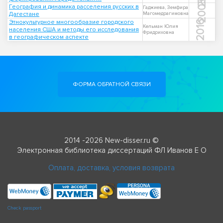
2005
География и динамика расселения русских в
Гаджиева, Земфира
Дагестане
Магомедрагимовна
Этнокультурное многообразие городского
2016
Кельман Юлия
населения США и методы его исследования
Фридриховна
в географическом аспекте
ФОРМА ОБРАТНОЙ СВЯЗИ
2014 -2026 New-disser.ru ©
Электронная библиотека диссертаций ФЛ Иванов Е О
Оплата, доставка, условия возврата
Check passport