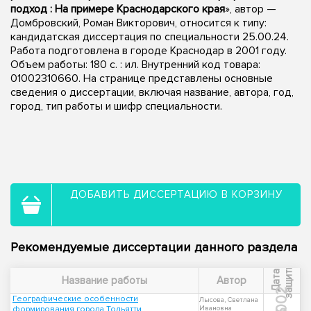
подход : На примере Краснодарского края
», автор —
Домбровский, Роман Викторович, относится к типу:
кандидатская диссертация по специальности 25.00.24.
Работа подготовлена в городе Краснодар в 2001 году.
Объем работы: 180 с. : ил. Внутренний код товара:
01002310660. На странице представлены основные
сведения о диссертации, включая название, автора, год,
город, тип работы и шифр специальности.
ДОБАВИТЬ ДИССЕРТАЦИЮ В КОРЗИНУ
Рекомендуемые диссертации данного раздела
ы
Д
а
т
а
з
а
щ
и
т
Название работы
Автор
2002
Географические особенности
Лысова, Светлана
формирования города Тольятти
Ивановна