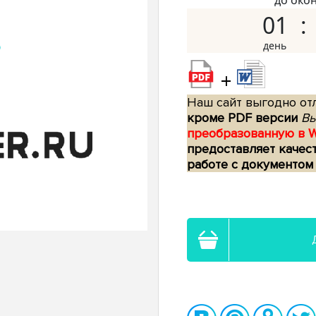
до око
01
+
Наш сайт выгодно отл
кроме PDF версии
Вы
преобразованную в 
предоставляет качес
работе с документом