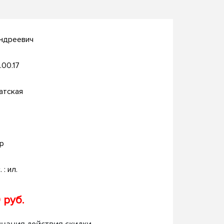
Андреевич
.00.17
атская
р
. : ил.
 руб.