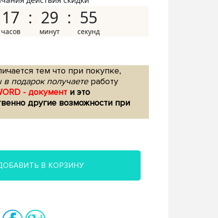
нчания действия скидки
17
29
54
ичается тем что при покупке,
 в подарок получаете
работу
WORD - документ
и это
твенно другие возможности при
ДОБАВИТЬ В КОРЗИНУ