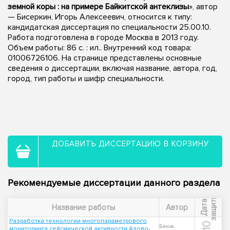
земной коры : на примере Байкитской антеклизы
», автор
— Бисеркин, Игорь Алексеевич, относится к типу:
кандидатская диссертация по специальности 25.00.10.
Работа подготовлена в городе Москва в 2013 году.
Объем работы: 86 с. : ил.. Внутренний код товара:
01006726106. На странице представлены основные
сведения о диссертации, включая название, автора, год,
город, тип работы и шифр специальности.
ДОБАВИТЬ ДИССЕРТАЦИЮ В КОРЗИНУ
Рекомендуемые диссертации данного раздела
ы
Д
а
т
а
з
а
щ
и
т
Название работы
Автор
Разработка технологии многопараметрового
Бяков,
мониторинга сейсмической активности Азово-