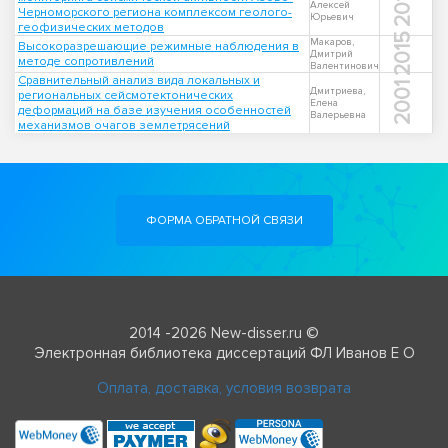
2010
Алексей
Черноморского региона комплексом геолого-
Юрьевич
геофизических методов
2015
Макаров,
Высокоразрешающие режимные наблюдения в
Дмитрий
методе сопротивлений
Валентинович
Сравнительный анализ вида локальных и
2001
Дмитриева,
региональных сейсмотектонических
Елена
деформаций на базе изучения особенностей
Валерьевна
механизмов очагов землетрясений
ФОРМА ОБРАТНОЙ СВЯЗИ
2014 -2026 New-disser.ru ©
Электронная библиотека диссертаций ФЛ Иванов Е О
Оплата, доставка, условия возврата