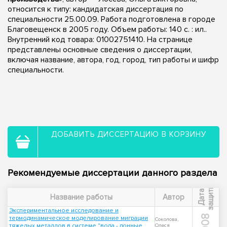
относится к типу: кандидатская диссертация по
специальности 25.00.09. Работа подготовлена в городе
Благовещенск в 2005 году. Объем работы: 140 с. : ил..
Внутренний код товара: 01002751410. На странице
представлены основные сведения о диссертации,
включая название, автора, год, город, тип работы и шифр
специальности.
ДОБАВИТЬ ДИССЕРТАЦИЮ В КОРЗИНУ
Рекомендуемые диссертации данного раздела
ы
Д
а
т
а
з
а
щ
и
т
Название работы
Автор
Экспериментальное исследование и
2008
термодинамическое моделирование миграции
Соколова,
тяжелых металлов в системе "вода - донные
Олеся