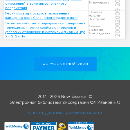
Владимировна
отложения" в зоне антропогенного
воздействия
2009
Юркевич,
Геохимия вод и осадков техногенных
Наталия
карьерных озер Салаирского рудного поля
Викторовна
Экспериментальное определение стандартных
2009
Ечмаева,
термодинамических свойств минералов и
Екатерина
фазовых отношений в системах Ag - Au - X, где
Александровна
X = S, Se, Te
ФОРМА ОБРАТНОЙ СВЯЗИ
2014 -2026 New-disser.ru ©
Электронная библиотека диссертаций ФЛ Иванов Е О
Оплата, доставка, условия возврата