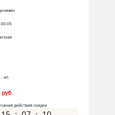
оргиевич
.00.05
атская
. : ил.
 руб.
нчания действия скидки
15
07
09