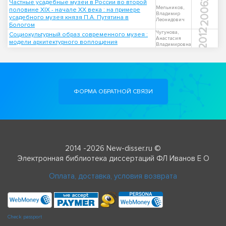
Частные усадебные музеи в России во второй
2006
Мельников,
половине XIX - начале XX века : на примере
Владимир
усадебного музея князя П.А. Путятина в
Леонидович
Бологом
2012
Чугунова,
Социокультурный образ современного музея :
Анастасия
модели архитектурного воплощения
Владимировна
ФОРМА ОБРАТНОЙ СВЯЗИ
2014 -2026 New-disser.ru ©
Электронная библиотека диссертаций ФЛ Иванов Е О
Оплата, доставка, условия возврата
Check passport