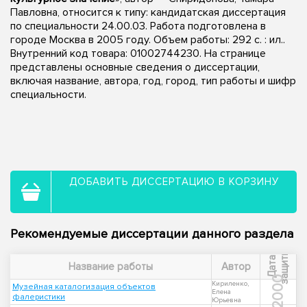
Павловна, относится к типу: кандидатская диссертация
по специальности 24.00.03. Работа подготовлена в
городе Москва в 2005 году. Объем работы: 292 с. : ил..
Внутренний код товара: 01002744230. На странице
представлены основные сведения о диссертации,
включая название, автора, год, город, тип работы и шифр
специальности.
ДОБАВИТЬ ДИССЕРТАЦИЮ В КОРЗИНУ
Рекомендуемые диссертации данного раздела
ы
Д
а
т
а
з
а
щ
и
т
Название работы
Автор
2000
Кириленко,
Музейная каталогизация объектов
Елена
фалеристики
Юрьевна