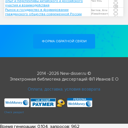
2008
опыт и перспективы китайского и российского
Чан Янь
участия и взаимодействия
2006
Рынок и государство в формировании
Беглов, Али
гражданского общества современной России
Измайлович
ФОРМА ОБРАТНОЙ СВЯЗИ
2014 -2026 New-disser.ru ©
Электронная библиотека диссертаций ФЛ Иванов Е О
Оплата, доставка, условия возврата
Check passport
Время генерации: 0.104, запросов: 962