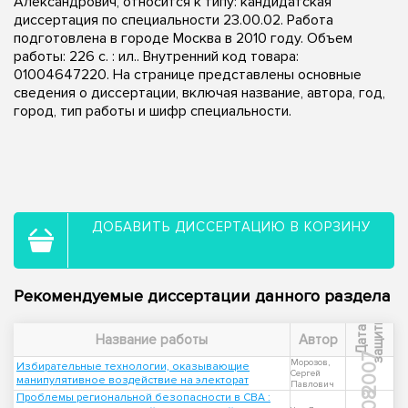
Александрович, относится к типу: кандидатская
диссертация по специальности 23.00.02. Работа
подготовлена в городе Москва в 2010 году. Объем
работы: 226 с. : ил.. Внутренний код товара:
01004647220. На странице представлены основные
сведения о диссертации, включая название, автора, год,
город, тип работы и шифр специальности.
ДОБАВИТЬ ДИССЕРТАЦИЮ В КОРЗИНУ
Рекомендуемые диссертации данного раздела
ы
Д
а
т
а
з
а
щ
и
т
Название работы
Автор
2007
Морозов,
Избирательные технологии, оказывающие
Сергей
манипулятивное воздействие на электорат
Павлович
Проблемы региональной безопасности в СВА :