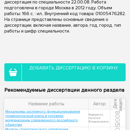
диссертация по специальности 22.00.08. Работа
подготовлена в городе Москва в 2012 году. Объем
работы: 166 с. : ил.. Внутренний код товара: 01005476282.
На странице представлены основные сведения о
диссертации, включая название, автора, год, город, тип
работы и шифр специальности.
ДОБАВИТЬ ДИССЕРТАЦИЮ В КОРЗИНУ
Рекомендуемые диссертации данного раздела
ы
Д
а
т
а
з
а
щ
и
т
Название работы
Автор
Механизмы системного функционирования
2008
Федоренко,
управленческой элиты в условиях
Наталия
модернизации современного российского
Владимировна
общества
Модель стратегического управления