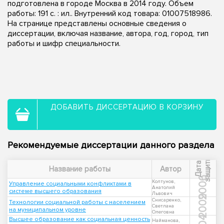
подготовлена в городе Москва в 2014 году. Объем
работы: 191 с. : ил.. Внутренний код товара: 01007518986.
На странице представлены основные сведения о
диссертации, включая название, автора, год, город, тип
работы и шифр специальности.
ДОБАВИТЬ ДИССЕРТАЦИЮ В КОРЗИНУ
Рекомендуемые диссертации данного раздела
ы
Д
а
т
а
з
а
щ
и
т
Название работы
Автор
2006
Колтунов,
Управление социальными конфликтами в
Анатолий
системе высшего образования
Львович
2009
Снисаренко,
Технологии социальной работы с населением
Светлана
на муниципальном уровне
Олеговна
Высшее образование как социальная ценность
Найманова,