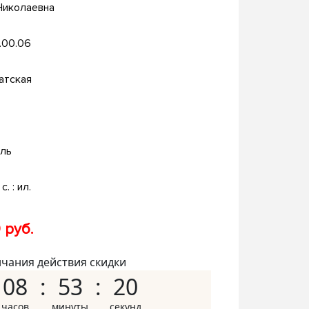
Николаевна
.00.06
атская
ль
с. : ил.
 руб.
нчания действия скидки
08
53
19