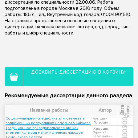
диссертация по специальности 22.00.06. Работа
подготовлена в городе Москва в 2010 году. Объем
работы: 186 с. : ил.. Внутренний код товара: 01004901510.
На странице представлены основные сведения о
диссертации, включая название, автора, год, город, тип
работы и шифр специальности.
ДОБАВИТЬ ДИССЕРТАЦИЮ В КОРЗИНУ
Рекомендуемые диссертации данного раздела
ы
Д
а
т
а
з
а
щ
и
т
Название работы
Автор
2004
Социокультурная специфика элиготенеза в
Чуб, Олег
современных республиках Северного Кавказа
Петрович
2003
Традиционное природопользование как
Харамзин,
элемент культуры малочисленных народов
Терентий
Герасимович
Тюменского Севера