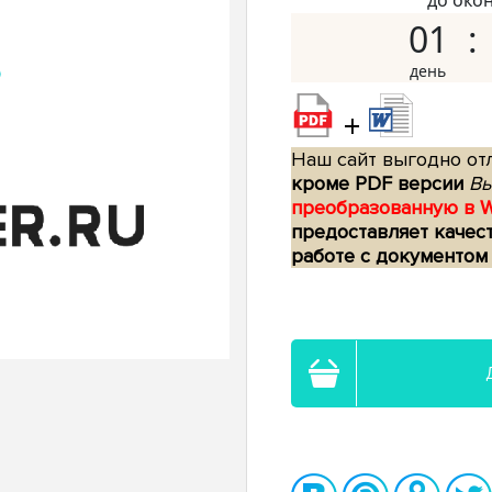
до око
01
+
Наш сайт выгодно отл
кроме PDF версии
Вы
преобразованную в 
предоставляет качес
работе с документом