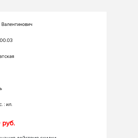
 Валентинович
.00.03
атская
ь
. : ил.
 руб.