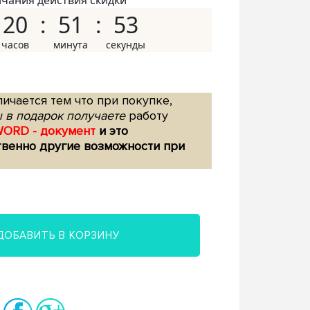
нчания действия скидки
20
51
52
ичается тем что при покупке,
 в подарок получаете
работу
WORD - документ
и это
твенно другие возможности при
ДОБАВИТЬ В КОРЗИНУ