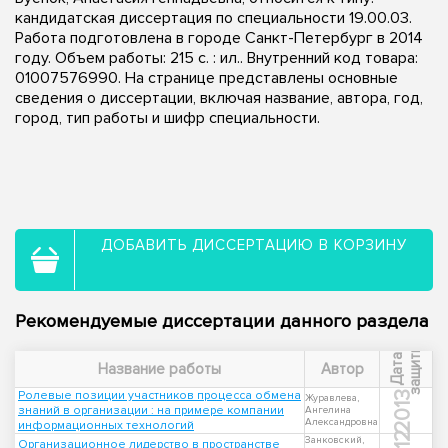
кандидатская диссертация по специальности 19.00.03.
Работа подготовлена в городе Санкт-Петербург в 2014
году. Объем работы: 215 с. : ил.. Внутренний код товара:
01007576990. На странице представлены основные
сведения о диссертации, включая название, автора, год,
город, тип работы и шифр специальности.
ДОБАВИТЬ ДИССЕРТАЦИЮ В КОРЗИНУ
Рекомендуемые диссертации данного раздела
ы
Д
а
т
а
з
а
щ
и
т
Название работы
Автор
Ролевые позиции участников процесса обмена
2013
Журавлева,
знаний в организации : на примере компании
Ангелина
Александровна
информационных технологий
Занковский,
Организационное лидерство в пространстве