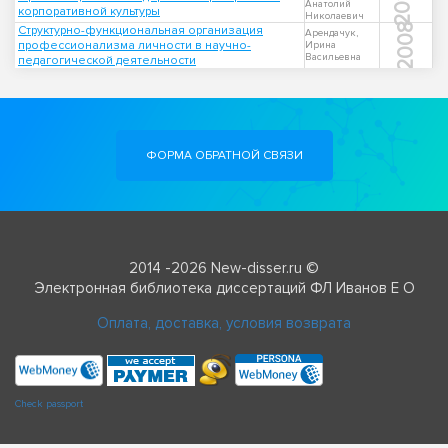
2012
Анатолий
корпоративной культуры
Николаевич
2008
Структурно-функциональная организация
Арендачук,
профессионализма личности в научно-
Ирина
Васильевна
педагогической деятельности
ФОРМА ОБРАТНОЙ СВЯЗИ
2014 -2026 New-disser.ru ©
Электронная библиотека диссертаций ФЛ Иванов Е О
Оплата, доставка, условия возврата
Check passport