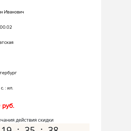
ин Иванович
.00.02
атская
тербург
с. : ил.
 руб.
нчания действия скидки
19
35
37