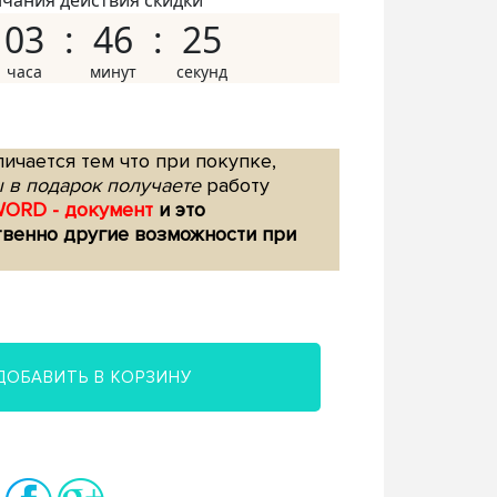
нчания действия скидки
03
46
24
ичается тем что при покупке,
 в подарок получаете
работу
WORD - документ
и это
твенно другие возможности при
ДОБАВИТЬ В КОРЗИНУ