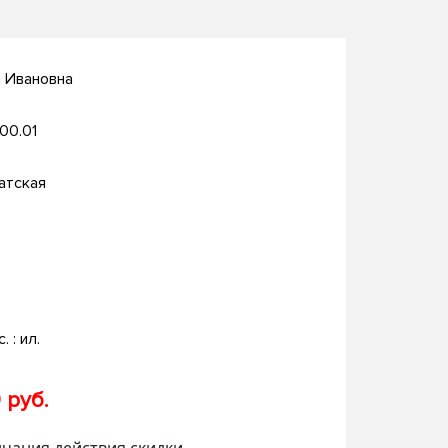
а Ивановна
.00.01
атская
. : ил.
 руб.