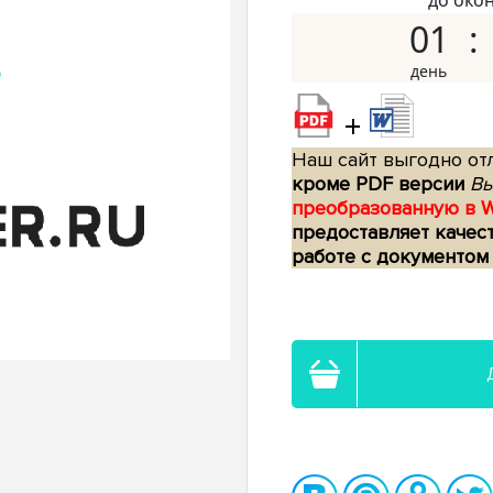
до око
01
+
Наш сайт выгодно отл
кроме PDF версии
Вы
преобразованную в 
предоставляет качес
работе с документом