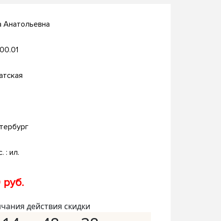
а Анатольевна
.00.01
атская
тербург
. : ил.
 руб.
нчания действия скидки