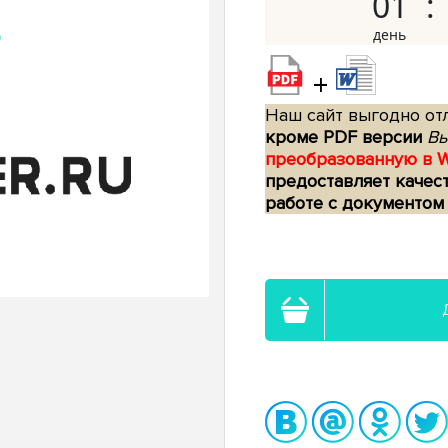
01
+
Наш сайт выгодно отл
кроме PDF версии
Вы
преобразованную в 
предоставляет качес
работе с документом