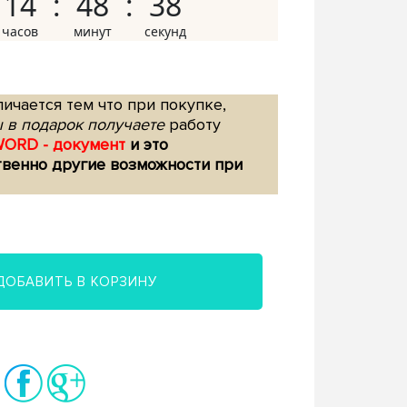
14
48
37
ичается тем что при покупке,
 в подарок получаете
работу
WORD - документ
и это
твенно другие возможности при
ДОБАВИТЬ В КОРЗИНУ