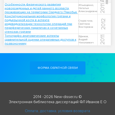
Особенности физического развития
2011
Ильющенко,
новорожденных и детей раннего возраста,
Наталья
Александровна
проживающих на территории Среднего Приобья.
Конституциональная морфология гортани и
подъязычной кости в аспекте
2012
Старостина,
индивидуализации технологии операций при
Светлана
Викторовна
периферических параличах и сочетанных
стенозах гортани
Топографо-анатомические аспекты
2011
Ефимов,
сравнительной оценки оперативных доступов к
Андрей
Николаевич
позвоночнику
ФОРМА ОБРАТНОЙ СВЯЗИ
2014 -2026 New-disser.ru ©
Электронная библиотека диссертаций ФЛ Иванов Е О
Оплата, доставка, условия возврата