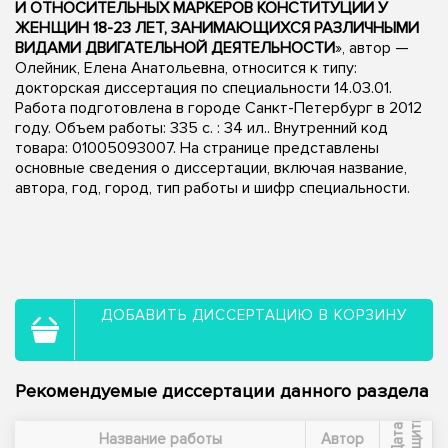
И ОТНОСИТЕЛЬНЫХ МАРКЕРОВ КОНСТИТУЦИИ У
ЖЕНЩИН 18-23 ЛЕТ, ЗАНИМАЮЩИХСЯ РАЗЛИЧНЫМИ
ВИДАМИ ДВИГАТЕЛЬНОЙ ДЕЯТЕЛЬНОСТИ
», автор —
Олейник, Елена Анатольевна, относится к типу:
докторская диссертация по специальности 14.03.01.
Работа подготовлена в городе Санкт-Петербург в 2012
году. Объем работы: 335 с. : 34 ил.. Внутренний код
товара: 01005093007. На странице представлены
основные сведения о диссертации, включая название,
автора, год, город, тип работы и шифр специальности.
ДОБАВИТЬ ДИССЕРТАЦИЮ В КОРЗИНУ
Рекомендуемые диссертации данного раздела
ы
Д
а
т
а
з
а
щ
и
т
Название работы
Автор