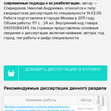
современные подходы к их реабилитации
», автор —
Спиридонов, Николай Андреевич, относится к типу:
кандидатская диссертация по специальности 14.02.06.
Работа подготовлена в городе Москва в 2011 году.
Объем работы: 117 с. : 24 ил.. Внутренний код товара:
01005084245. На странице представлены основные
сведения о диссертации, включая название, автора, год,
город, тип работы и шифр специальности.
ДОБАВИТЬ ДИССЕРТАЦИЮ В КОРЗИНУ
Рекомендуемые диссертации данного раздела
ы
Д
а
т
а
з
а
щ
и
т
Название работы
Автор
Медико-социальные аспекты инвалидности у
2015
Аргат, Юрий
детей с психическими расстройствами и меры по