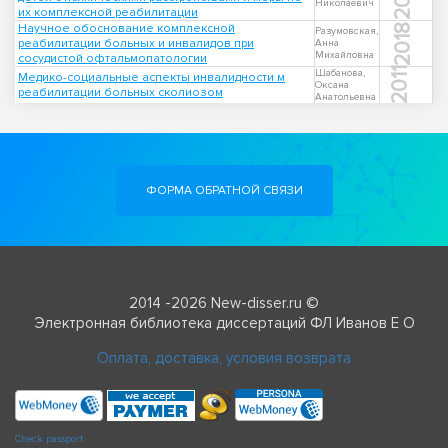
Николаевич
их комплексной реабилитации
Научное обоснование комплексной
2018
Разумовская,
реабилитации больных и инвалидов при
Анна
Михайловна
сосудистой офтальмопатологии
2011
Шабанова,
Медико-социальные аспекты инвалидности м
Оксана
реабилитации больных сколиозом
Анатольевна
ФОРМА ОБРАТНОЙ СВЯЗИ
2014 -2026 New-disser.ru ©
Электронная библиотека диссертаций ФЛ Иванов Е О
Оплата, доставка, условия возврата
Check passport