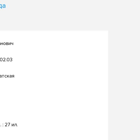
да
анович
.02.03
атская
. : 27 ил.