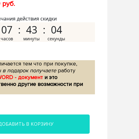
 руб.
нчания действия скидки
07
43
03
ичается тем что при покупке,
 в подарок получаете
работу
WORD - документ
и это
твенно другие возможности при
ДОБАВИТЬ В КОРЗИНУ