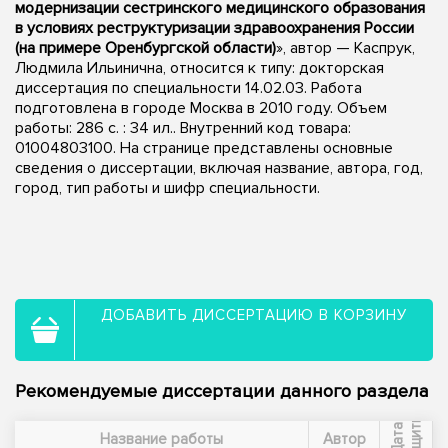
модернизации сестринского медицинского образования
в условиях реструктуризации здравоохранения России
(на примере Оренбургской области)
», автор — Каспрук,
Людмила Ильинична, относится к типу: докторская
диссертация по специальности 14.02.03. Работа
подготовлена в городе Москва в 2010 году. Объем
работы: 286 с. : 34 ил.. Внутренний код товара:
01004803100. На странице представлены основные
сведения о диссертации, включая название, автора, год,
город, тип работы и шифр специальности.
ДОБАВИТЬ ДИССЕРТАЦИЮ В КОРЗИНУ
Рекомендуемые диссертации данного раздела
ы
Д
а
т
а
з
а
щ
и
т
Название работы
Автор