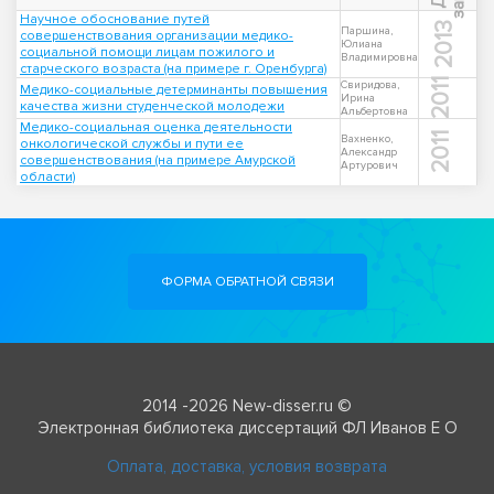
Научное обоснование путей
2013
Паршина,
совершенствования организации медико-
Юлиана
социальной помощи лицам пожилого и
Владимировна
старческого возраста (на примере г. Оренбурга)
2011
Свиридова,
Медико-социальные детерминанты повышения
Ирина
качества жизни студенческой молодежи
Альбертовна
Медико-социальная оценка деятельности
2011
Вахненко,
онкологической службы и пути ее
Александр
совершенствования (на примере Амурской
Артурович
области)
ФОРМА ОБРАТНОЙ СВЯЗИ
2014 -2026 New-disser.ru ©
Электронная библиотека диссертаций ФЛ Иванов Е О
Оплата, доставка, условия возврата