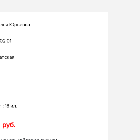
алья Юрьевна
.02.01
атская
. : 18 ил.
 руб.