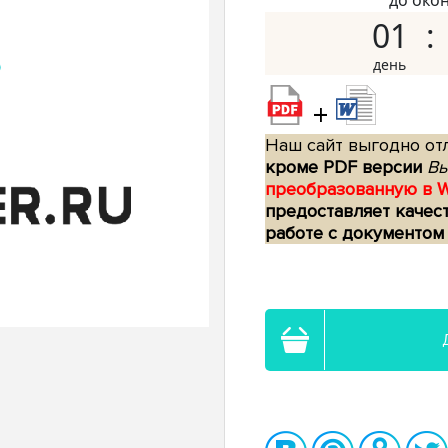
до око
01
+
Наш сайт выгодно отл
кроме PDF версии
Вы
преобразованную в 
предоставляет качес
работе с документом