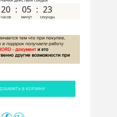
нчания действия скидки
20
05
22
ичается тем что при покупке,
 в подарок получаете
работу
WORD - документ
и это
твенно другие возможности при
ДОБАВИТЬ В КОРЗИНУ