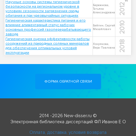
Научные основы системы гигиенической
2012
Бережнова,
безопасности на региональном уровне в
Татьяна
условиях сезонности загрязнения среды
Александровна
обитания и при чрезвычайных ситуациях
Гигиеническая характеристика питания и его
2010
влияние алиментарный статус рабочих
Бейлин, Сергей
основных профессий газоперерабатывающего
Михайлович
завода
Гигиеническая оценка эффективности работы
2018
сооружений из природных соляных минералов
Хохрякова,
для обеспечения оптимальных условий
Вера Павловна
эксплуатации
ФОРМА ОБРАТНОЙ СВЯЗИ
2014 -2026 New-disser.ru ©
Электронная библиотека диссертаций ФЛ Иванов Е О
Оплата, доставка, условия возврата