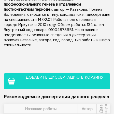
профессионального генеза в отдаленном
постконтактном периоде
», автор — Казакова, Полина
Валерьевна, относится к типу: кандидатская диссертация
по специальности 14.02.01. Работа подготовлена в
городе Иркутск в 2010 году. Объем работы: 134 с. : ил..
Внутренний код товара: 01004878651. На странице
представлены основные сведения о диссертации,
включая название, автора, год, город, тип работы и шифр
специальности.
ДОБАВИТЬ ДИССЕРТАЦИЮ В КОРЗИНУ
Рекомендуемые диссертации данного раздела
ы
Д
а
т
а
з
а
щ
и
т
Название работы
Автор