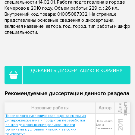
специальности 14.02.01. Работа подготовлена в городе
Кемерово в 2010 году. Объем работы: 229 с. : 26 ил..
Внутренний код товара: 01005087332. На странице
представлены основные сведения о диссертации,
включая название, автора, год, город, тип работы и шифр
специальности.
ДОБАВИТЬ ДИССЕРТАЦИЮ В КОРЗИНУ
Рекомендуемые диссертации данного раздела
ы
Д
а
т
а
з
а
щ
и
т
Название работы
Автор
Токсиколого-гигиеническая оценка смеси из
дигидрокверцетина и продуктов переработки
2011
Невмывако,
пантов для повышения резистентности
Елена
Евгеньевна
организма к условиям низких и высоких
температур