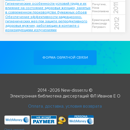
Гигиенические особенности условий труда и их
2011
Пичугина,
влияние на состояние здоровья женщин, занятых
Нина
Николаевна
в современном производстве бумажных обоев
Обеспечение эффективности радиационно-
2012
Ермалицкий,
гигиенических мер при защите репродуктивного
Александр
здоровья мужчин, работающих в контакте с
Петрович
ионизирующими излучениями
ФОРМА ОБРАТНОЙ СВЯЗИ
2014 -2026 New-disser.ru ©
Электронная библиотека диссертаций ФЛ Иванов Е О
Оплата, доставка, условия возврата
Check passport