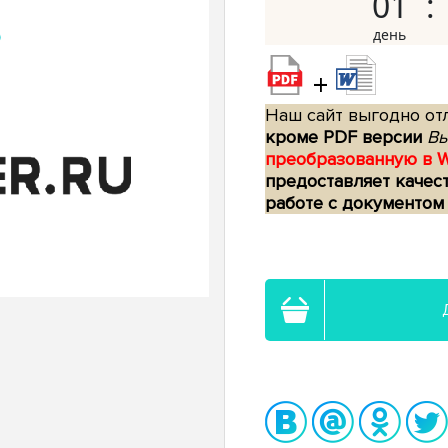
01
+
Наш сайт выгодно отл
кроме PDF версии
Вы
преобразованную в 
предоставляет качес
работе с документом