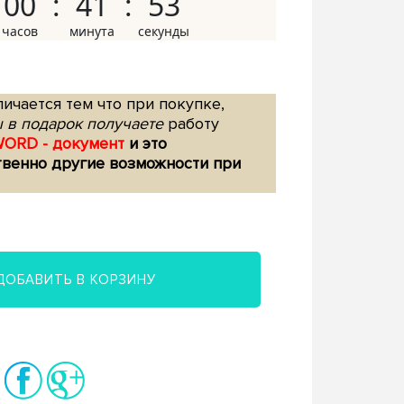
00
41
52
ичается тем что при покупке,
 в подарок получаете
работу
WORD - документ
и это
твенно другие возможности при
ДОБАВИТЬ В КОРЗИНУ