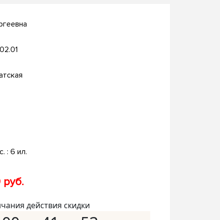
ргеевна
.02.01
атская
с. : 6 ил.
 руб.
нчания действия скидки