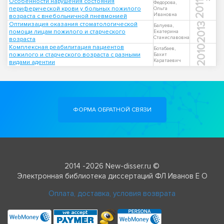
Особенности нарушения состояния
2011
Федорова,
периферической крови у больных пожилого
Ольга
Ивановна
возраста с внебольничной пневмонией
Оптимизация оказания стоматологической
2013
Балуева,
помощи лицам пожилого и старческого
Екатерина
Станиславовна
возраста
Комплексная реабилитация пациентов
2010
Ботабаев,
пожилого и старческого возраста с разными
Бахит
Каратаевич
видами адентии
ФОРМА ОБРАТНОЙ СВЯЗИ
2014 -2026 New-disser.ru ©
Электронная библиотека диссертаций ФЛ Иванов Е О
Оплата, доставка, условия возврата