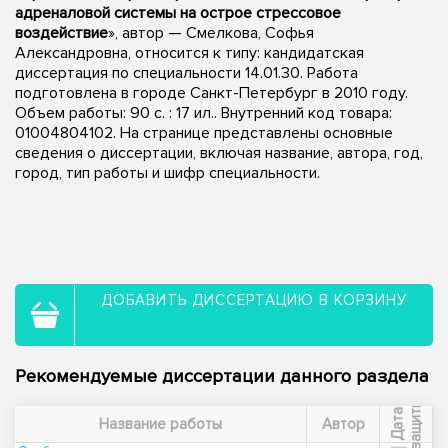
адреналовой системы на острое стрессовое
воздействие
», автор — Смелкова, Софья
Александровна, относится к типу: кандидатская
диссертация по специальности 14.01.30. Работа
подготовлена в городе Санкт-Петербург в 2010 году.
Объем работы: 90 с. : 17 ил.. Внутренний код товара:
01004804102. На странице представлены основные
сведения о диссертации, включая название, автора, год,
город, тип работы и шифр специальности.
ДОБАВИТЬ ДИССЕРТАЦИЮ В КОРЗИНУ
Рекомендуемые диссертации данного раздела
ы
Д
а
т
а
з
а
щ
и
т
Название работы
Автор