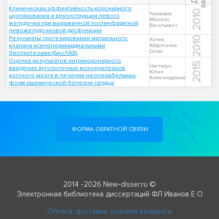
Клиническая эффективность коронарного
2010
Чармадов,
шунтирования и реконструкции левого
Манолис
желудочка при выраженной постинфарктной
Васильевич
левожелудочковой дисфункции
Результаты протезирования митрального
2010
Хатем,
клапана ксеноперикардиальными
Абдулсалам
Салех
биопротезами (БиоЛАБ).
Оценка результатов интракоронарного
2015
Нестерук,
введения аутологичных мононуклеаров
Юлия
костного мозга в лечении неоперабельных
Александровна
форм ишемической болезни сердца
ФОРМА ОБРАТНОЙ СВЯЗИ
2014 -2026 New-disser.ru ©
Электронная библиотека диссертаций ФЛ Иванов Е О
Оплата, доставка, условия возврата