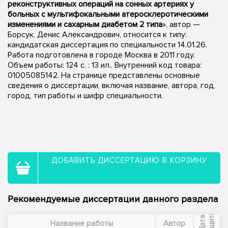
реконструктивных операций на сонных артериях у
больных с мультифокальными атеросклеротическими
изменениями и сахарным диабетом 2 типа
», автор —
Борсук, Денис Александрович, относится к типу:
кандидатская диссертация по специальности 14.01.26.
Работа подготовлена в городе Москва в 2011 году.
Объем работы: 124 с. : 13 ил.. Внутренний код товара:
01005085142. На странице представлены основные
сведения о диссертации, включая название, автора, год,
город, тип работы и шифр специальности.
ДОБАВИТЬ ДИССЕРТАЦИЮ В КОРЗИНУ
Рекомендуемые диссертации данного раздела
ы
Д
а
т
а
з
а
щ
и
т
Название работы
Автор