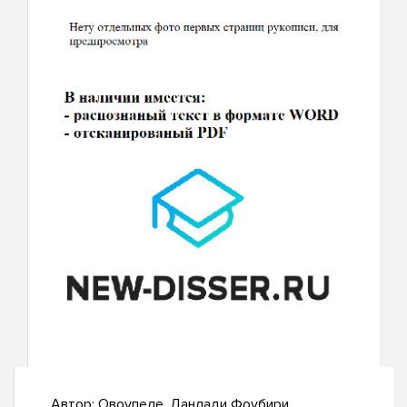
Автор:
Овоупеле, Данлади Фоубири