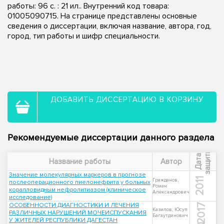
работы: 96 с. : 21 ил.. Внутренний код товара:
01005090715. На странице представлены основные
сведения о диссертации, включая название, автора, год,
город, тип работы и шифр специальности.
ДОБАВИТЬ ДИССЕРТАЦИЮ В КОРЗИНУ
Рекомендуемые диссертации данного раздела
ы
Д
а
т
а
з
а
щ
и
т
Название работы
Автор
Значение молекулярных маркеров в прогнозе
2011
Гражданов,
послеоперационного пиелонефрита у больных
Роман
коралловидным нефролитиазом (клиническое
Александрович
исследование)
ОСОБЕННОСТИ ДИАГНОСТИКИ И ЛЕЧЕНИЯ
2017
Казилов, Юсуп
РАЗЛИЧНЫХ НАРУШЕНИЙ МОЧЕИСПУСКАНИЯ
Багаутдинович
У ЖИТЕЛЕЙ РЕСПУБЛИКИ ДАГЕСТАН