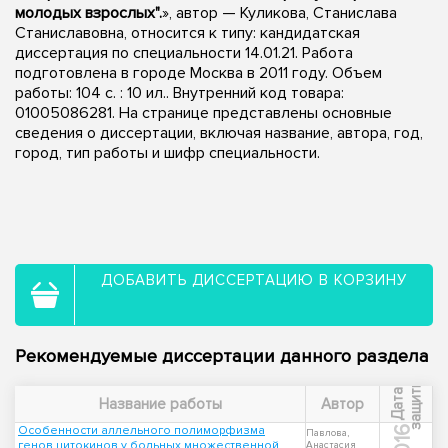
молодых взрослых".
», автор — Куликова, Станислава
Станиславовна, относится к типу: кандидатская
диссертация по специальности 14.01.21. Работа
подготовлена в городе Москва в 2011 году. Объем
работы: 104 с. : 10 ил.. Внутренний код товара:
01005086281. На странице представлены основные
сведения о диссертации, включая название, автора, год,
город, тип работы и шифр специальности.
ДОБАВИТЬ ДИССЕРТАЦИЮ В КОРЗИНУ
Рекомендуемые диссертации данного раздела
ы
Д
а
т
а
з
а
щ
и
т
Название работы
Автор
Особенности аллельного полиморфизма
2016
Павлова,
генов цитокинов у больных множественной
Анастасия