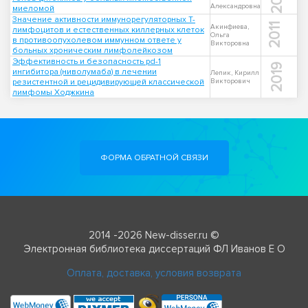
Александровна
миеломой
Значение активности иммунорегуляторных T-
2011
Акинфиева,
лимфоцитов и естественных киллерных клеток
Ольга
в противоопухолевом иммунном ответе у
Викторовна
больных хроническим лимфолейкозом
Эффективность и безопасность pd-1
2019
ингибитора (ниволумаба) в лечении
Лепик, Кирилл
резистентной и рецидивирующей классической
Викторович
лимфомы Ходжкина
ФОРМА ОБРАТНОЙ СВЯЗИ
2014 -2026 New-disser.ru ©
Электронная библиотека диссертаций ФЛ Иванов Е О
Оплата, доставка, условия возврата