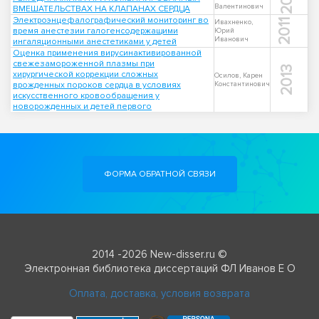
Валентинович
ВМЕШАТЕЛЬСТВАХ НА КЛАПАНАХ СЕРДЦА
Электроэнцефалографический мониторинг во
2011
Ивахненко,
время анестезии галогенсодержащими
Юрий
Иванович
ингаляционными анестетиками у детей
Оценка применения вирусинактивированной
свежезамороженной плазмы при
2013
хирургической коррекции сложных
Осилов, Карен
врожденных пороков сердца в условиях
Константинович
искусственного кровообращения у
новорожденных и детей первого
ФОРМА ОБРАТНОЙ СВЯЗИ
2014 -2026 New-disser.ru ©
Электронная библиотека диссертаций ФЛ Иванов Е О
Оплата, доставка, условия возврата