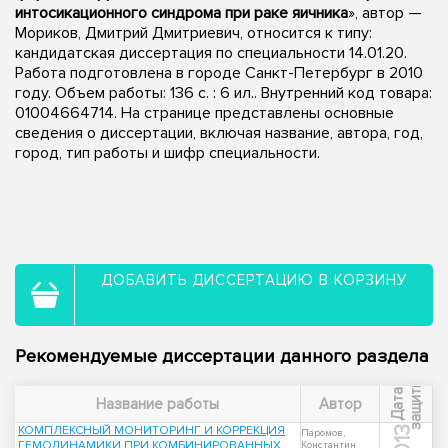
интосикационного синдрома при раке яичника
», автор —
Мориков, Дмитрий Дмитриевич, относится к типу:
кандидатская диссертация по специальности 14.01.20.
Работа подготовлена в городе Санкт-Петербург в 2010
году. Объем работы: 136 с. : 6 ил.. Внутренний код товара:
01004664714. На странице представлены основные
сведения о диссертации, включая название, автора, год,
город, тип работы и шифр специальности.
ДОБАВИТЬ ДИССЕРТАЦИЮ В КОРЗИНУ
Рекомендуемые диссертации данного раздела
ы
Д
а
т
а
з
а
щ
и
т
Название работы
Автор
КОМПЛЕКСНЫЙ МОНИТОРИНГ И КОРРЕКЦИЯ
2013
Паромов,
ГЕМОДИНАМИКИ ПРИ КОМБИНИРОВАННЫХ
Константин