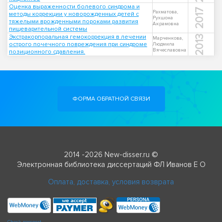
Оценка выраженности болевого синдрома и
2017
Рахматова,
методы коррекции у новорожденных детей с
Рухшона
тяжелыми врожденными пороками развития
Акрамовна
пищеварительной системы
Экстракорпоральная гемокоррекция в лечении
2013
Марченкова,
острого почечного повреждения при синдроме
Людмила
Вячеславовна
позиционного сдавления.
ФОРМА ОБРАТНОЙ СВЯЗИ
2014 -2026 New-disser.ru ©
Электронная библиотека диссертаций ФЛ Иванов Е О
Оплата, доставка, условия возврата