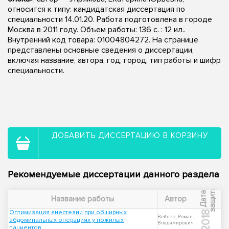
относится к типу: кандидатская диссертация по
специальности 14.01.20. Работа подготовлена в городе
Москва в 2011 году. Объем работы: 136 с. : 12 ил..
Внутренний код товара: 01004804272. На странице
представлены основные сведения о диссертации,
включая название, автора, год, город, тип работы и шифр
специальности.
ДОБАВИТЬ ДИССЕРТАЦИЮ В КОРЗИНУ
Рекомендуемые диссертации данного раздела
ы
Д
а
т
а
з
а
щ
и
т
Название работы
Автор
Оптимизация анестезии при обширных
2018
Вейлер, Роман
абдоминальных операциях у пожилых
Владимирович
пациентов