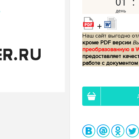
01
+
Наш сайт выгодно отл
кроме PDF версии
Вы
преобразованную в 
предоставляет качес
работе с документом