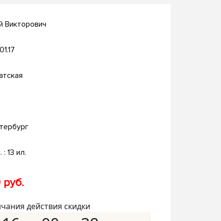
й Викторович
01.17
атская
тербург
. : 13 ил.
 руб.
нчания действия скидки