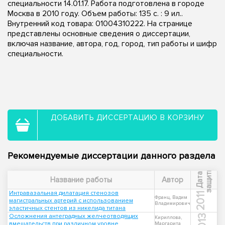
специальности 14.01.17. Работа подготовлена в городе
Москва в 2010 году. Объем работы: 135 с. : 9 ил..
Внутренний код товара: 01004310222. На странице
представлены основные сведения о диссертации,
включая название, автора, год, город, тип работы и шифр
специальности.
ДОБАВИТЬ ДИССЕРТАЦИЮ В КОРЗИНУ
Рекомендуемые диссертации данного раздела
ы
Д
а
т
а
з
а
щ
и
т
Название работы
Автор
Интравазальная дилатация стенозов
2011
Франц, Вадим
магистральных артерий с использованием
Владимирович
эластичных стентов из никелида титана
Осложнения антеградных желчеотводящих
2013
Кириллова,
вмешательств при различном уровне
Маргарита