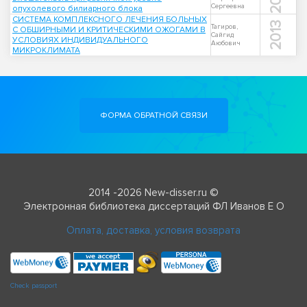
Сергеевна
опухолевого билиарного блока
СИСТЕМА КОМПЛЕКСНОГО ЛЕЧЕНИЯ БОЛЬНЫХ
2013
Тагиров,
С ОБШИРНЫМИ И КРИТИЧЕСКИМИ ОЖОГАМИ В
Сайгид
УСЛОВИЯХ ИНДИВИДУАЛЬНОГО
Аюбович
МИКРОКЛИМАТА
ФОРМА ОБРАТНОЙ СВЯЗИ
2014 -2026 New-disser.ru ©
Электронная библиотека диссертаций ФЛ Иванов Е О
Оплата, доставка, условия возврата
Check passport