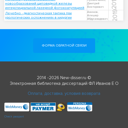
2011
Лукьянченко,
новообразований щитовидной железы
Дмитрий
Викторович
интерстициальной лазерной фотокоагуляцией
2019
Аминов,
Лечебно - диагностическая тактика при
Алишер
урологических осложнениях в хирургии
Абдусамадович
ФОРМА ОБРАТНОЙ СВЯЗИ
2014 -2026 New-disser.ru ©
Электронная библиотека диссертаций ФЛ Иванов Е О
Оплата, доставка, условия возврата
Check passport