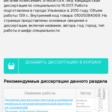
Виталий Алексеевич, относится к типу: кандидатская
диссертация по специальности 14.01.17. Работа
подготовлена в городе Ульяновск в 2010 году. Объем
работы: 139 с.. Внутренний код товара: 01005084069. На
странице представлены основные сведения о
диссертации, включая название, автора, год, город, тип
работы и шифр специальности.
ДОБАВИТЬ ДИССЕРТАЦИЮ В КОРЗИНУ
Рекомендуемые диссертации данного раздела
ы
Д
а
т
а
з
а
щ
и
т
Название работы
Автор
Декомпрессия желчных протоков и коррекция
2013
Бекбауов,
дисбиоза в лечении механической желтухи и
Саттар
Ауесбекулы
ее осложнений
Лечение доброкачественных